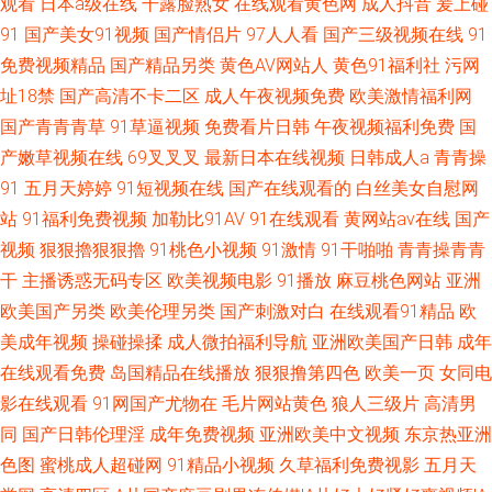
观看
日本a级在线
干露脸熟女
在线观看黄色网
成人抖音
爰上碰
91
国产美女91视频
国产情侣片
97人人看
国产三级视频在线
91
免费视频精品
国产精品另类
黄色AV网站人
黄色91福利社
污网
址18禁
国产高清不卡二区
成人午夜视频免费
欧美激情福利网
国产青青青草
91草逼视频
免费看片日韩
午夜视频福利免费
国
产嫩草视频在线
69叉叉叉
最新日本在线视频
日韩成人a
青青操
91
五月天婷婷
91短视频在线
国产在线观看的
白丝美女自慰网
站
91福利免费视频
加勒比91AV
91在线观看
黄网站av在线
国产
视频
狠狠擼狠狠擼
91桃色小视频
91激情
91干啪啪
青青操青青
干
主播诱惑无码专区
欧美视频电影
91播放
麻豆桃色网站
亚洲
欧美国产另类
欧美伦理另类
国产刺激对白
在线观看91精品
欧
美成年视频
操碰操揉
成人微拍福利导航
亚洲欧美国产日韩
成年
在线观看免费
岛国精品在线播放
狠狠撸第四色
欧美一页
女同电
影在线观看
91网国产尤物在
毛片网站黄色
狼人三级片
高清男
同
国产日韩伦理淫
成年免费视频
亚洲欧美中文视频
东京热亚洲
色图
蜜桃成人超碰网
91精品小视频
久草福利免费视影
五月天