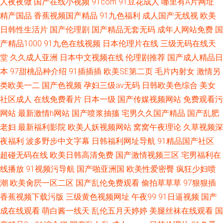
人夜夜做
国产在线小视频
91com
91豆花成人
哪里有A片网址
精产国品
香蕉视频国产精品
91九色福利
成人国产无线视
欧美
日韩性生活片
国产伦理剧
国产精品无套无码
成年人网站免费
国
产精品1000
91九色在线视频
日本伦理片在线
三级无码在线天
堂
久久成人亚洲
日本中文视频在线
伦理剧推荐
国产成人精品日
本
97甜桃品种介绍
91插插插
欧美SE第二页
毛片内射女
激情另
类欧美一二
国产色视频
孕妇三级av无码
日韩欧美色综合
美女
社区成人
在线免费看片
日本一级
国产传媒视频网站
免费观看污
网站
最新激情h网站
国产喷浆抽搐
宅男久久国产精品
国产乱肥
老妇
最新福利影院
欧美人妖视频网站
窝窝午夜理论
久草视频深
夜福利
波多野步中文字幕
日韩福利网址导航
91精品国产社区
超碰无码在线
欧美日韩高清免费
国产激情视频三区
宅男福利在
线播放
91视频污导航
国产啪亚洲国
欧美性爱密臀
疯狂少妇喷
潮
欧美肏屄一区二区
国产乱伦免费观看
偷拍草草草
97狠狠插
香蕉视频下载污版
三级黄色视频网址
午夜99
91日逼视频
国产
成在线观看
萌白酱一线天
乱伦五月天婷婷
美腿丝袜在线观看
国