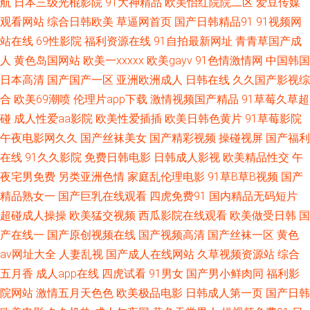
航
日本三级光棍影院
91大神精品
欧美怡红院院二区
爱豆传媒
观看网站
综合日韩欧美
草逼网首页
国产日韩精品91
91视频网
袜国产足交网 国产精品1区2区 91福利导航大全 A级片伊人网站 精品无码a∨
站在线
69性影院
福利资源在线
91自拍最新网址
青青草国产成
福利网 日韩午夜福利 91少女黑丝 性欧美第三页 人妖伪娘 91福利剧场 波多
人
黄色岛国网站
欧美一xxxxx
欧美gayv
91色情激情网
中国韩国
日本高清
国产国产一区
亚洲欧洲成人
日韩在线
久久国产影视综
野吉依无码 久久午夜成人网 香蕉视频黄在线观看 92福利视频网 玖玖热99 日
合
欧美69潮喷
伦理片app下载
激情视频国产精品
91草莓久草超
碰
成人性爱aa影院
欧美性爱插插
欧美日韩色黄片
91草莓影院
本精品久久青青传媒 韩国论理 欧美日韩综合在线 午夜精品久草 91福利在线
午夜电影网久久
国产丝袜美女
国产精彩视频
操碰视屏
国产福利
在线
91久久影院
免费日韩电影
日韩成人影视
欧美精品性交
午
导航 91资源 国产熟女www 探花精品第八页 91色蝌蚪在线视频 狠狠久久综
夜宅男免费
另类亚洲色情
家庭乱伦理电影
91草B草B视频
国产
精品熟女一
国产巨乳在线观看
四虎免费91
国内精品无码短片
合 四虎黄色片 成人在线影音先锋aV 熟妇偷拍 91综合视频 精品人妻久久精品
超碰成人操操
欧美猛交视频
西瓜影院在线观看
欧美做受日韩
国
人妻 日韩视频123 91国产视频大全 极品白丝一二区 色悠悠一二区 91主播福
产在线一
国产原创视频在线
国产视频高清
国产丝袜一区
黄色
av网址大全
人妻乱视
国产成人在线网站
久草视频资源站
综合
利视频社区 久久国产精品黄毛片 欧美姓爱综合 国产黄色香蕉 欧美成人一区
五月香
成人app在线
四虎试看
91男女
国产男小鲜肉同
福利影
院网站
激情五月天色色
欧美极品电影
日韩成人第一页
国产日韩
日韩视频一区二区蜜桃 91海角社区在线看 国产盗摄成人一区二区 亚洲97在