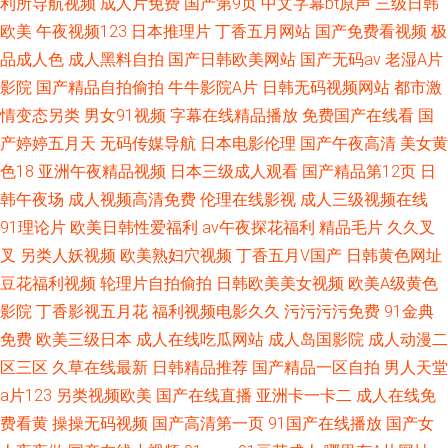
利所导航视频
成人片免费
国产第9页
中文字幕bt原声
三级日韩
欧美
午夜视频123
日本推理片
丁香五月网站
国产免费看视频
极
品成人色
成人黑料自拍
国产日韩欧美网站
国产无码av
老湿A片
影院
国产精品自拍偷拍
牛牛影院A片
日韩无码视频网站
都市激
情变态另类
男女91视频
字幕在线精品播放
免费国产在线看
国
产婷婷五月天
无码传媒导航
日本电影伦理
国产午夜高清
美女黄
色18
亚洲午夜精品视频
日本三级成人观看
国产精品第12页
日
韩午夜场
成人视频高清免费
伦理在线影视
成人三级视频在线
91理论片
欧美日韩性爱福利
av午夜探花福利
精品毛片
久久叉
叉
另类人妖视频
欧美熟妇穴视频
丁香五月V国产
日韩黄色网址
豆花福利视频
轮理片自拍偷拍
日韩欧美美女视频
欧美A级黄色
影院
丁香影视五月花
福利视频电影久久
污污污污免费
91金典
免费
欧美三级日本
成人在线吃瓜网站
成人岛国影院
成人动漫二
区三区
久草在线最新
日韩精品推荐
国产精品一区自拍
男人天堂
a片123
另类视频欧美
国产在线直播
亚洲卡一卡二
成人在线免
费看黄
操操无码视频
国产高清第一页
91国产在线播放
国产女