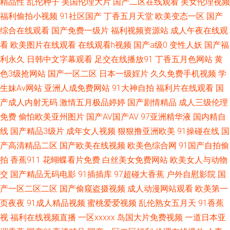
精品性
乱伦种子
美国伦理大片
国产二区在线观看
美女伦理视频
福利偷拍小视频
91社区国产
丁香五月天堂
欧美变态一区
国产
视频9 日韩欧美瑟瑟网站 91无码午夜人妻蜜桃 日韩亚州国产成人综合 最新
综合在线观看
国产免费一级片
福利视频资源站
成人午夜在线观
影音先锋av网站 天天舔夜夜撸 91在线导航 福利精品在线 色色福利视频 91超
看
欧美图片在线观看
在线观看h视频
国产a级0
变性人妖
国产福
利永久
日韩中文字幕观看
足交在线播放91
丁香五月色网站
黄
碰网址 97资源国产共享 欧美成a人在线观看久 91成人福利在线视频 97超碰
色3级抢网站
国产一区二区
日本一级婬片
久久免费手机视频
学
生妹Av网站
亚洲人成免费网站
91大神自拍
福利片在线观看
国
网 九九热婷婷 亚洲无码影音先锋 92福利视频网 九草视频九九日 www本日
产成人内射无码
激情五月极品婷婷
国产剧情精品
成人三级伦理
免费
偷怕欧美亚州图片
国产AV国产AV
97亚洲精华液
国内精自
黄色 青娱乐影音 91成人在线视频 92av福利视频 人妻社区 91素人越啪系列
线
国产精品3级片
成年女人视频
狠狠撸亚洲欧美
91操碰在线
国
黑丝美女被后入 先锋影院AV色资源 91探花偷拍视频 黄色精品网址 偷拍国厂
产高清精品二区
国产欧美在线视频
欧美色综合网
91国产自拍偷
拍
香蕉911
花蝴蝶看片免费
白丝美女免费网站
欧美女人与动物
91情趣电影 国产ts自拍在线观看 东方影库av免费看 91老熟女 成人碰碰免费
交
国产精品无码电影
91插插库
97超碰大香蕉
户外自慰影院
国
产一区二区二区
国产偷窥盗摄视频
成人动漫网站观看
欧美第一
视频 男人的天堂青草啪啪啪 欧美国产日韩福利 91呦女呦女 国产精品一一一
页夜夜
91成人精品视频
蜜桃爱爱视频
乱伦熟女五月天
91香蕉
视
福利在线视频直播
一区xxxxx
岛国大片免费视频
一道日本亚
91香蕉伊人 国产精品鲁鲁鲁视频 青青草白白色 亚洲色图传媒 91在饯黑丝 国