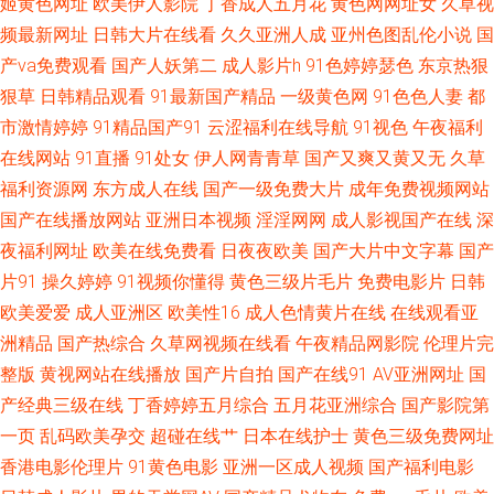
姬黄色网址
欧美伊人影院
丁香成人五月花
黄色网网址女
久草视
频最新网址
日韩大片在线看
久久亚洲人成
亚州色图乱伦小说
国
成人在线 亚洲婷婷黄色网址 国产另类视频 91TV在线播放 东京热AV在线 91
产va免费观看
国产人妖第二
成人影片h
91色婷婷瑟色
东京热狠
狠草
日韩精品观看
91最新国产精品
一级黄色网
91色色人妻
都
国语对白短视频 国产亚洲欧美一区二区 91黑丝色在线 青草娱乐网 91视频入
市激情婷婷
91精品国产91
云涩福利在线导航
91视色
午夜福利
口 欧美日韩黄色一区二 91黑丝成人视频 久久乳97 成人网免费视频 91次元
在线网站
91直播
91处女
伊人网青青草
国产又爽又黄又无
久草
福利资源网
东方成人在线
国产一级免费大片
成年免费视频网站
黄 久久精品九九成人网站 91小视频在线看 涩婷婷久久网站 国产日韩 91a人
国产在线播放网站
亚洲日本视频
淫淫网网
成人影视国产在线
深
夜福利网址
欧美在线免费看
日夜夜欧美
国产大片中文字幕
国产
成免费入口 蜜桃成人网站 91黑丝无码 成人午夜无码福利视频 男人天堂网手
片91
操久婷婷
91视频你懂得
黄色三级片毛片
免费电影片
日韩
欧美爱爱
成人亚洲区
欧美性16
成人色情黄片在线
在线观看亚
机版 91青青视屏 91国产亚洲视频 91超碰导航 狠狠撸狠狠操 91福利姬福利
洲精品
国产热综合
久草网视频在线看
午夜精品网影院
伦理片完
整版
黄视网站在线播放
国产片自拍
国产在线91
AV亚洲网址
国
视频 男人天堂色91 97资源站人妻 尤物91网站 国产超碰肏护士 午夜黄色小
产经典三级在线
丁香婷婷五月综合
五月花亚洲综合
国产影院第
电影 国产精品5页 91乱子伦国产精 爱豆文化传媒精品网站 香蕉伊网络在线
一页
乱码欧美孕交
超碰在线艹
日本在线护士
黄色三级免费网址
香港电影伦理片
91黄色电影
亚洲一区成人视频
国产福利电影
丁香花电视剧在线免费 91x视频大全 久久九九一区国产 91熟妇综合 婷婷五