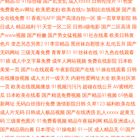
产精品3p
91综合碰
国产乱女乱
成人xxxxx
日韩伦理片
91色爱
免费黄色av网址
欧美肥老妇
欧美在线tv
加勒比在线视屏
国产美
女在线免费
91香蕉污APP
国产高清自拍一区
第一页草草影院
韩
日成人
精品福利
91天堂一区二区
日韩a级电影
国产二区高清
国
产www视频
国产粉嫩
国产男女猛视频
91社在线看
欧美日韩黄
色片
变态另态另类2
91李宗精品
黑丝袜自慰喷水
乱伦五月
国产
无码网站
三级无毒免费
青青草51
91丝袜在线
91九色在线观看
91插
成人中文字幕免费
成年人网站视频
免费在线影院
日本欧
美第一页
国产ts在线观看
午夜影院国产在线
91操在线观看
日韩
在线播放视频
成人大片一级天天
内射性爱网址大全
欧美社区第
一页
欧美在线视频播放
91视频污污污
超碰在线公开
AV蜜桃吃
瓜
日本欧美在线看
国产精选免费视频
国产精品91视频
69热最
新网址
无码白丝强行免费
激情影院日韩
久草123
福利欧美在线
成人片无码
日韩成人极品视频
国产在线诱惑
乱人xxxxx
超黄无
码
三级黄色图片
91免费看视频
精品午夜福利网
精品亚洲成a人
国产精品萌白酱
日本理论
91操电影
91一区
成人精品无
91国产