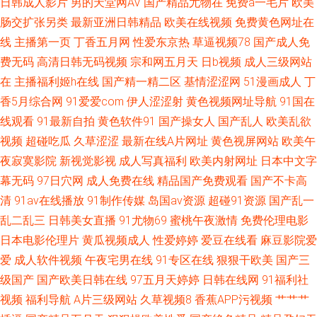
日韩成人影片
男的天堂网AV
国产精品尤物在
免费a一毛片
欧美
肠交扩张另类
最新亚洲日韩精品
欧美在线视频
免费黄色网址在
月激情深爱 国产ts赵恩静 东方va一区二区 午夜剧场福利姬 成人精品一 91国
线
主播第一页
丁香五月网
性爱东京热
草逼视频78
国产成人免
费无码
高清日韩无码视频
宗和网五月天
日b视频
成人三级网站
欲 欧美日韩美女在线 91探花系列在线观看 国产就去干妹妹视频 五月天影院
在
主播福利姬h在线
国产精一精二区
基情涩涩网
51漫画成人
丁
香5月综合网
91爱爱com
伊人涩涩射
黄色视频网址导航
91国在
色一本久 97美眉超碰 欧美群交网 亚洲美女Av网 91视频免费在线播放 欧美a
线观看
91最新自拍
黄色软件91
国产操女人
国产乱人
欧美乱欲
在线 91尤物国产视频 欧美国产欧美亚洲国产 国产后入av 岛国网址 91超碰碰
视频
超碰吃瓜
久草涩涩
最新在线A片网址
黄色视屏网站
欧美午
夜寂寞影院
新视觉影视
成人写真福利
欧美内射网址
日本中文字
碰在线 在线看黄专用网站 美女黑丝视频网站 国产福利一区二区在线 91破解
幕无码
97日穴网
成人免费在线
精品国产免费观看
国产不卡高
清
91av在线播放
91制作传媒
岛国av资源
超碰91资源
国产乱一
官网免费 天美mv入口 超碰操美女 先锋av影音av成人 东方AV在线国内自拍
乱二乱三
日韩美女直播
91尤物69
蜜桃午夜激情
免费伦理电影
日本电影伦理片
黄瓜视频成人
性爱婷婷
爱豆在线看
麻豆影院爱
91豆花成人社区在线 欧美日本免费区 91熟女蝌蚪视频 久久精品剧场 91科阴
爱
成人软件视频
午夜宅男在线
91专区在线
狠狠干欧美
国产三
久久99国产精品99 91poy九色视频 人人爱性交 国产十区 91免费视频网页版
级国产
国产欧美日韩在线
97五月天婷婷
日韩在线网
91福利社
视频
福利导航
A片三级网站
久草视频8
香蕉APP污视频
艹艹艹
蜜桃入口 超踫免费公开久久人人