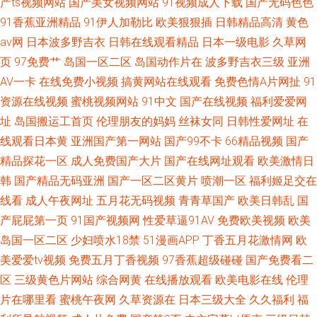
产ts视频网站
国产美女视频网站
91视频成人下载
国产无码色色
91香蕉亚洲精品
91伊人加勒比
欧美狠狠插
日韩精品高清
黄色
av网
日本波多野吉衣
日韩在线观看精品
日本一级电影
久草网
页
97免费艹
岛国一区二区
岛国动作片在
波多野吉衣三级
亚洲
AV一卡
在线免费小视频
搞黄网站在线观看
免费色情A片网扯
91
资源在线视频
蜜桃视频网站
91中文
国产在线视频
福利爱爱网
址
岛国搬运工首页
伦理朋友的妈妈
丝袜女同
日韩性爱网址
在
线观看日本黄
亚洲国产第一网站
国产99不卡
66精品视频
国产
精品探花一区
成人免费国产大片
国产在线网址观看
欧美激情日
韩
国产精品无码亚洲
国产一区二区黄片
喷潮一区
福利姬足交在
线看
成人午夜网址
五月花无码视频
青青草国产
欧美日韩乱
国
产屁屁第一页
91国产视频网
性爱草逼91AV
免费欧美视频
欧美
岛国一区二区
少妇喷水18禁
51漫画APP
丁香五月花激情网
欧
美爱爱tv视频
免费五月丁香视频
97香蕉超级碰碰
国产免费看二
区
三级黄色片网站
综合网黄
在线播放观看
欧美电影在线
伦理
片在哪里看
蜜桃午夜网
久草资源在
日本三级大全
久久福利
福