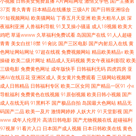
小视频
日韩美女免费直播
A片网站网址
激情文学色
国产主播第
37页
青久青青
日本精品在线播放
三级A片
国产日韩亚洲综合
91短视频网站
欧美骚网站
丁香五月天亚洲
欧美大粗吊人妖
深
夜福利亚洲
人兽福利导航
91叉叉操小骚逼
成人18视频
欧美大
鸡吧
草逼wwww
久草福利免费试看
岛国国产在线
91人人超碰
青青
美女白丝18禁
91肏比
国产三区电影
国产内射后入在线
黄
色网址网站网址
97超在线视
免费视频网站
精品欧美精品v
欧美
操碰
欧美二级片网址
精品成人无码视频
男女午夜福利影院
欧美
三级电影
免费黄色网址
成年版快手
日韩福利无码
四虎四房
亚
洲AV在线豆花
亚洲区成人
美女黄片免费观看
三级网站视频网
成人日韩精品
日韩福利专区
欧美二区女同
国产精品一区91
小x
导航福利
免费黄色在线视频
91原创视频
欧美日韩小视频
国产
成人在线无码
91黑料不
国产极品自拍
岛国最大色网站
精品无
码国产二品
欧美一及片
激情网婷婷
人妖大片
91天堂影视
国产
www
成年人伦理片
高清日韩电影
国产尤物视频在线
超碰福利
97视屏
91看片入口
日本国产成人视频
日本日韩欧美在线
黄色