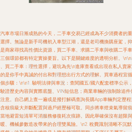
在汽車市場日漸成熟的今天，二手車交易已經成為不少消費者的
要選擇。無論是新手司機初入車型江湖，還是老司機換購座駕，
或是商家尋找高性價比資源，買二手車、求購二手車與收購二手
三個環節都有特定實操要旨。以下是關鍵維度的透明分析。\n\n
一、買二手車：理性選擇，避坑為先\n進庫查看或出現在私人賣家
中的是你手中真誠的付出和對理想出行方式的理解。買車過程宜
個步驟：\n\n1.
驗明法律與車況
：查閱國五/國六配套標準公示
行駛證歷史內容與實際底盤、VIN短信息；商業車輛的強制除追件
案注意。自己網上查一遍或是撥打解碼查詢長購App車輛判定歷程
包含核痕級大并斷配置與過戶經歷極可取。同步將車燈束氣導留
至當地避雷短清單可消服務修復耗次痕跡。因此舉確保沒有超限
暖、機械參數造改帶來的合理雙風險。\n2.
稅費識別清晰不沉默