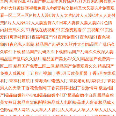
堂网
高清四区
A片国产麻豆剧果冻传媒|A片好大好紧好爽视频|A
片好大好紧好爽视频免费|A片娇妻被交换粗又大又硬|A片免费观
看一区二区三区|A片人人澡C片人人大片|A片人人澡C片人人妻付
费|A片人人澡C片人人妻蜜臀|A片日本人妻偷人妻人妻|A片色情
内射无码久久
91野战在线视频|91页免费观看|91页视频|91页性
爱|91页游社区|91夜福利国产|91夜间免费|91夜色猫|91夜色视
频|91夜色私人影院
精品国产乱码久久软件大全|精品国产乱码久
久软件下载|精品国产乱码久久下载|精品国产乱码久久夜深人妻|
精品国产乱码久久影片|精品国产美女AV久久|精品国产免费第一
区二区|精品国产免费二区二区|精品国产免费观看久久|精品国产
免费人成视频
丁五月91视频|丁香5月天欧美肥臀|丁香5月在线观
看|丁香福利导航|丁香海角69老熟女|丁香花老司机福利社|丁香花
男人的天堂|丁香花色色网|丁香花婷婷社区|丁香激情网
极品v国
产|极品白嫩的小少妇|极品白嫩小10P|极品白嫩小自慰|极品白丝
美女被日|极品白皙麻酥酥|极品成人电影|极品成人高清|极品成人
色|极品成人网站
人人草人人爱污|人人草人人草|人人草人人|人人