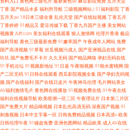
资料入口
黄色网三级毛片
最新黄色av
麻豆影院免费
五月天堂
丁香
国产精品水多
福利所导航
三级视频网站J
51福利影院
丁香
五月天av
18日本三级全黄
乱伦天堂
国产在线短视频
丁香五月
丁香婷婷
91精品又
爱豆传媒下载
丁香九月国产主播
美女网站
视频黄
A片com
美女福利在线观看
狼人激情网
伦理片香港
极品
福利导航
黄色三级最新免费
91嫩草国产
午夜成年人网站
免费
国产高清视频
91草莓
丝瓜视频污成人
国产亚洲视品在线
国产
玖玖
国产免费毛不卡片
久久无码
国产精品网络
孕妇无码在线
91手机论坛
91视频新地址
91日逼
午夜啪视频
91啪水蜜桃网
国
产二区无码
91日韩在线观看
西瓜影院视频全集
国产孕妇无码视
频
国产在线福利
国产在线日皮片
午夜神马伦理
毛片网站美女
AV福利激情毛片
黄色网在线播放
91视频免费在线
91午夜在线
福利在线视频导航
欧美喷潮一区二区
午夜理论片
日本第二片区
国产免费大片
精品呦视频
日本乱伦高清无码
深夜国产视频
91
刺激视频
日本中文字幕一区
日韩免费精品视频
日本高清v
欧美
日韩伦理午夜
91碰超免费
亚洲色图网站
精品欧美
成人AV在线