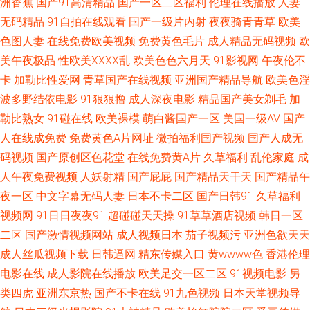
洲香蕉
国产91高清精品
国产一区二区福利
伦理在线播放
人妻
无码精品
91自拍在线观看
国产一级片内射
夜夜骑青青草
欧美
产黑丝自慰免费观看 三级无码不卡 91夫妻交换视频 不卡免费AV高清电影 久
色图人妻
在线免费欧美视频
免费黄色毛片
成人精品无码视频
欧
久伊人狼 91操黑丝 91尤物网站在线观看 男人看片网站AV 一区二区 肏福利
美午夜极品
性欧美ⅩⅩⅩⅩ乱
欧美色色六月天
91影视网
午夜伦不
卡
加勒比性爱网
青草国产在线视频
亚洲国产精品导航
欧美色淫
社 久久精美视频 四虎影城库 91社网站 精品老司机999 午夜成人精品一区 91
波多野结依电影
91狠狠撸
成人深夜电影
精品国产美女剃毛
加
勒比熟女
91碰在线
欧美裸模
萌白酱国产一区
美国一级AV
国产
视频久久 肏屄国内 久久伊人超碰 涩涩一级 91国产视频在线观看吃瓜 国产美
人在线成免费
免费黄色A片网址
微拍福利国产视频
国产人成无
码视频
国产原创区色花堂
在线免费黄A片
久草福利
乱伦家庭
成
女精品久久中文 91叉啊插 99久久精品 久久人妻精品 先锋无码中文 91人人
人午夜免费视频
人妖射精
国产屁屁
国产精品天干天
国产精品午
夜一区
中文字幕无码人妻
日本不卡二区
国产日韩91
久草福利
蜜桃网 韩国福利二区综合 桃色午夜天 草莓视频免费网站 欧美情色专区 91操
视频网
91日日夜夜91
超碰碰天天操
91草草酒店视频
韩日一区
熟女 俺来也俺去也久久 久爱成人在线 色涩叉蜜桃 91久久福利视频导航 国产
二区
国产激情视频网站
成人视频日本
茄子视频污
亚洲色欲天天
成人丝瓜视频下载
日韩逼网
精东传媒入口
黄wwww色
香港伦理
视频这里有 尤物成人免费 东方VA在线视频观看 无码素人福利 91在线永久免
电影在线
成人影院在线播放
欧美足交一区二区
91视频电影
另
类四虎
亚洲东京热
国产不卡在线
91九色视频
日本天堂视频导
费观看网站 老司机福利欧美 在线观看av 国产91双飞 婷婷久久性爱精品 91丝