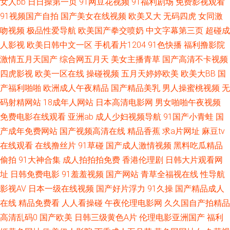
女人bb
日日操第一页
91网豆花视频
91福利剧场
免费影视观看
91视频国产自拍
国产美女在线视频
欧美又大
无码四虎
女同激
东方AV手机在线 91日韩欧美在线 五月天桃花网 三级黄色片子 91制片在线观
吻视频
极品性爱导航
欧美国产拳交喷奶
中文字幕第三页
超碰成
人影视
欧美日韩中文一区
手机看片1204
91色快播
福利撸影院
看 三级片com 国产精品欧美久久 91看淫黄大片 黑丝av在线网站 在线不卡av
激情五月天国产
综合网五月天
美女主播青草
国产高清不卡视频
成人电影 国产精品久久情趣酒店 91c在线 亚洲夜夜蜜桃 91免费看片神器 俺
四虎影视
欧美一区在线
操碰视频
五月天婷婷欧美
欧美大BB
国
产福利啪啪
欧洲成人午夜精品
国产精品美乳
男人操蜜桃视频
无
去啦视频官网 久久亚州视频 四虎影院三线 99视频在线观看97 久久这里精品
码射精网站
18成年人网站
日本高清电影网
男女啪啪午夜视频
免费电影在线观看
亚洲ab
成人少妇视频导航
91国产小青蛙
国
网 影音先锋91资源 国产合集1024 91黄色视频网址 国内av无码福利 三级自
产成年免费网站
国产视频高清在线
精品香蕉
求a片网址
麻豆tv
在线观看
在线撸丝片
91草碰
国产成人激情视频
黑料吃瓜精品
拍日韩 91网页免费版 日本黑料精品天堂0 91玉足网战 欧美人妖系列 91国内
偷拍
91大神合集
成人拍拍拍免费
香港伦理剧
日韩大片观看网
址
日韩免费电影
91羞羞视频
国产网站
青草全福视在线
性导航
福利 国产精品久久高潮 香蕉91在线视频 91中日视频 欧美极品人兽 东京热
影视AV
日本一级在线视频
国产好片浮力
91久操
国产精品成人
com91 91美女玉足 先锋影音一本道 东京热综合色色 亚洲国产y片在线看 国
在线
精品免费看
人人看操碰
午夜伦理电影网
久久国自产拍精品
高清乱码0
国产欧美
日韩三级黄色A片
伦理电影亚洲国产
福利
产日韩成人 五月天婷婷基地 大香蕉综合色网 四虎AV在线 草草福利社 www