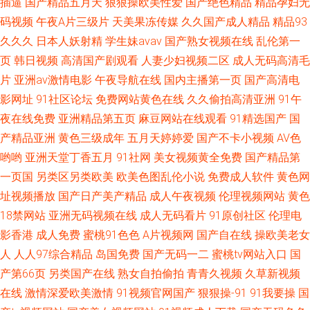
插逼
国产精品五月天
狠狠操欧美性爱
国产绝色精品
精品孕妇无
码视频
午夜A片三级片
天美果冻传媒
久久国产成人精品
精品93
久久久
日本人妖射精
学生妹avav
国产熟女视频在线
乱伦第一
页
韩日视频
高清国产剧观看
人妻少妇视频二区
成人无码高清毛
片
亚洲av激情电影
午夜导航在线
国内主播第一页
国产高清电
影网址
91社区论坛
免费网站黄色在线
久久偷拍高清亚洲
91午
夜在线免费
亚洲精品第五页
麻豆网站在线观看
91精选国产
国
产精品亚洲
黄色三级成年
五月天婷婷爱
国产不卡小视频
AV色
哟哟
亚洲天堂丁香五月
91社网
美女视频黄全免费
国产精品第
一页国
另类区另类欧美
欧美色图乱伦小说
免费成人软件
黄色网
址视频播放
国产日产美产精品
成人午夜视频
伦理视频网站
黄色
18禁网站
亚洲无码视频在线
成人无码看片
91原创社区
伦理电
影香港
成人免费
蜜桃91色色
A片视频网
国产自在线
操欧美老女
人
人人97综合精品
岛国免费
国产无码一二
蜜桃tv网站入口
国
产第66页
另类国产在线
熟女自拍偷拍
青青久视频
久草新视频
在线
激情深爱欧美激情
91视频官网国产
狠狠操-91
91我要操
国