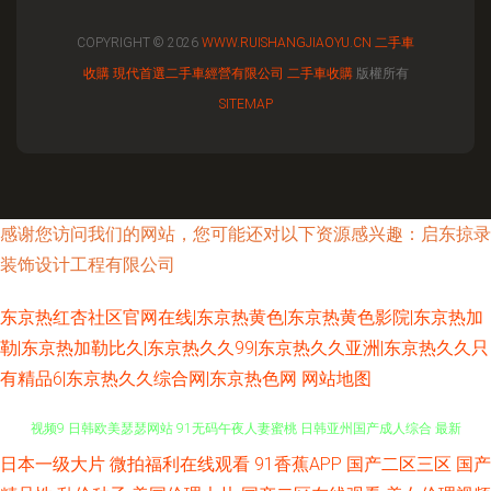
COPYRIGHT © 2026
WWW.RUISHANGJIAOYU.CN
二手車
收購
現代首選二手車經營有限公司
二手車收購
版權所有
SITEMAP
感谢您访问我们的网站，您可能还对以下资源感兴趣：启东掠录
装饰设计工程有限公司
东京热红杏社区官网在线|东京热黄色|东京热黄色影院|东京热加
勒|东京热加勒比久|东京热久久99|东京热久久亚洲|东京热久久只
有精品6|东京热久久综合网|东京热色网
网站地图
日本一级大片
微拍福利在线观看
91香蕉APP
国产二区三区
国产
影音先锋日韩资源 超碰在线操91 91传媒在线官网 超碰导航瑟瑟 九操大香蕉