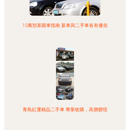
10萬預算購車指南 新車與二手車各有優劣
青島紅運精品二手車 專業收購，高價變現