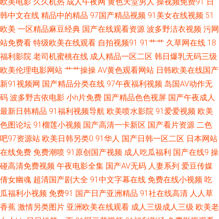
欧美电影
久久机热
成人午夜网
黄色天堂男人
操视频免费91
日
韩中文在线
精品中的精品
97国产精品视频
91美女在线视频
51
线观看 豆花成人在线 欧美性爱91人妻 avtt网五月 青青草无码 91大神啪啪视
欧美
一区精品麻豆经典
国产在线观看资源
波多野洁衣视频
污网
站免费看
特级欧美在线观看
自拍视频91
91艹艹
久草网在线
18
频蜜桃 超碰91人人色 欧美性爱页一区 91人妻资源 黑人性爱欧美日韩网页 中
福利影院
老司机蜜桃在线
成人精品一区二区
韩日爆乳无码三级
文字幕人妻精品一区 国产午夜福利网一二区 五月先锋影视 91人妻人人干 国
欧美伦理电影网站
艹艹操操
AV黄色观看网站
日韩欧美在线国产
新91视频网
国产精品分类在线
97午夜福利视频
岛国AV动作无
产精品影院一区二区 麻豆专区免费观看 91视频在线观看视频 久久999 91蝌
码
波多野吉依电影
小h片免费
国产精品色色视屏
国产午夜成人
最新日韩精品
91福利视频导航
欧美喷水影院
91爱爱视频
欧美
蚪人妻九色 超碰刺激福利 久91c 深爱成人在线播放 91网址免费观看视频 男
色图论坛
91榴莲小视频
国产高清一卡新区
国产看片资源
二色
吧97资源站
欧美日韩另类0
91华人
国产日韩一区二区
日本网站
人的天堂理论片 影音先锋AV色 国产欧美岛国 五月国产精品久久 91资源视频
在线免费
免费潮喷
91原创国产视频
成人吃瓜福利
国产在线9
操
在线观看 日韩国产成人网站 av大香蕉五月天 久久激情网站 97成人电影 久久
碰高清免费视频
午夜电影全集
国产AV无码
人妻系列
爱豆传媒
倩女幽魂
超清国产剧大全
91中文字幕在线
免费在线小视频
吃
一区丝袜 91岛国大片网站 国产婷婷视频91页 亚洲色图欧美在线 成人男女午
瓜福利小视频
免费91
国产日产亚洲精品
91社在线高清
人人草
香蕉
激情另类图片
亚洲欧美在线观看
成人三级成人三级
欧美老
夜影院 日韩欧美国产成人 91蓝莓视频 国产偷情一区在线观看 深夜福利91n