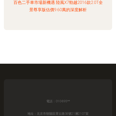
百色二手車市場新機遇 陸風X7勁越2016款2.0T全
景尊享版估價9.60萬的深度解析
電話：010-895**
地址：北京市朝陽區霄云路38號21層2107室